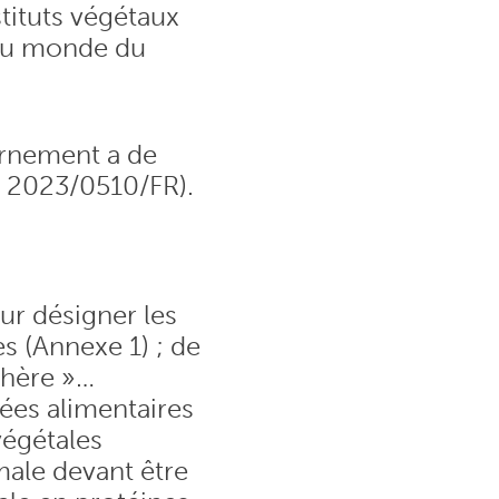
tituts végétaux
s au monde du
vernement a de
t 2023/0510/FR).
our désigner les
s (Annexe 1) ; de
chère »…
rées alimentaires
végétales
male devant être