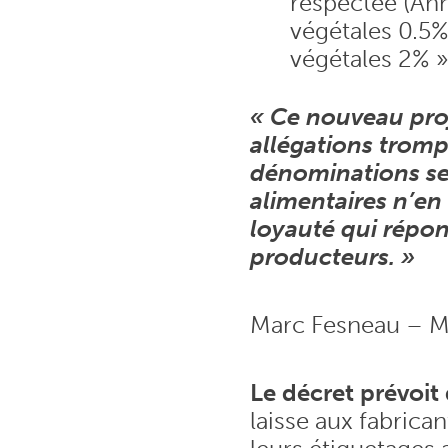
respectée (Ann
végétales 0.5%
végétales 2% »
« Ce nouveau proj
allégations tromp
dénominations se
alimentaires n’en
loyauté qui répo
producteurs. »
Marc Fesneau – Min
Le décret prévoit
laisse aux fabrica