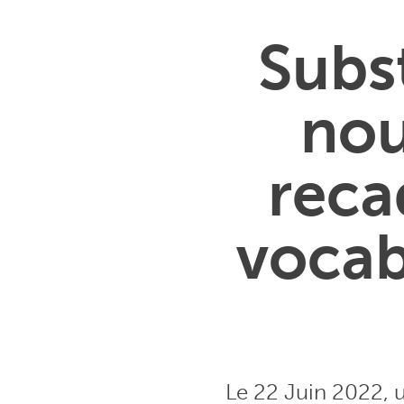
Subst
nou
recad
vocab
Le 22 Juin 2022, 