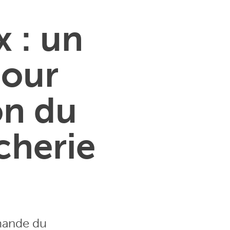
x : un
pour
ion du
cherie
emande du