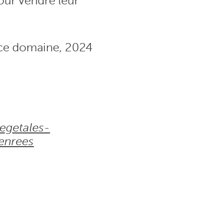
our vendre leur
s ce domaine, 2024
vegetales-
enrees