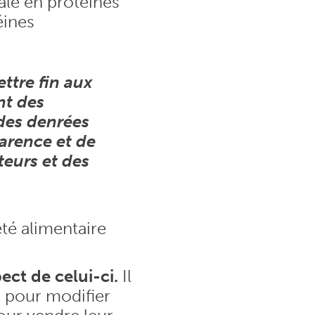
ale en protéines
éines
ttre fin aux
nt des
des denrées
parence et de
eurs et des
eté alimentaire
ect de celui-ci.
Il
s pour modifier