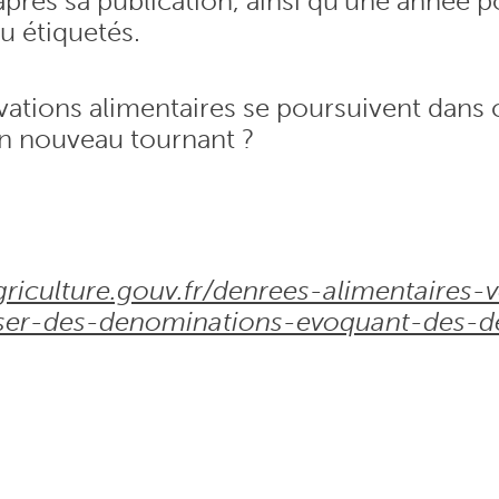
après sa publication, ainsi qu’une année p
u étiquetés.
ovations alimentaires se poursuivent dan
n nouveau tournant ?
griculture.gouv.fr/denrees-alimentaires-
iliser-des-denominations-evoquant-des-d