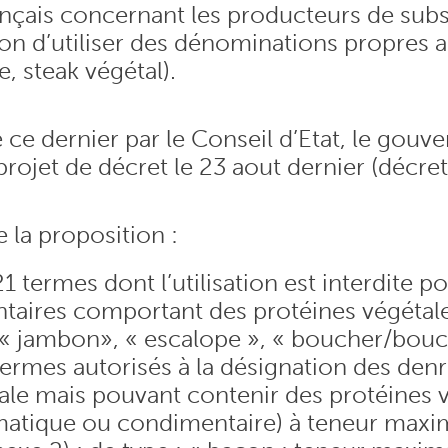
çais concernant les producteurs de subs
ction d’utiliser des dénominations propre
e, steak végétal).
 ce dernier par le Conseil d’Etat, le gou
rojet de décret le 23 aout dernier (décre
 la proposition :
21 termes dont l’utilisation est interdite p
taires comportant des protéines végétale
 », « jambon», « escalope », « boucher/bou
 termes autorisés à la désignation des den
ale mais pouvant contenir des protéines 
matique ou condimentaire) à teneur maxi