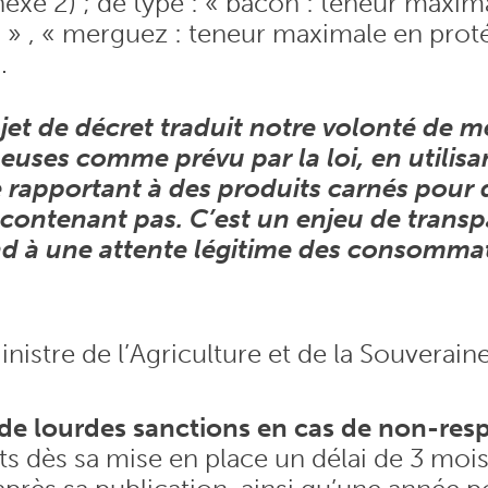
exe 2) ; de type : « bacon : teneur maxim
 » , « merguez : teneur maximale en prot
.
et de décret traduit notre volonté de me
euses comme prévu par la loi, en utilisa
 rapportant à des produits carnés pour 
 contenant pas. C’est un enjeu de trans
nd à une attente légitime des consommat
istre de l’Agriculture et de la Souverain
 de lourdes sanctions en cas de non-resp
nts dès sa mise en place un délai de 3 moi