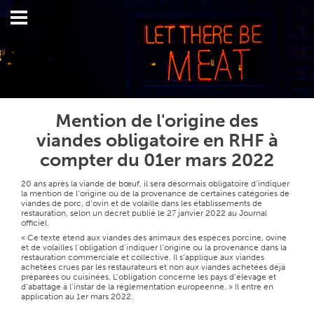
Mention de l'origine des
viandes obligatoire en RHF à
compter du 01er mars 2022
20 ans après la viande de bœuf, il sera désormais obligatoire d’indiquer
la mention de l’origine ou de la provenance de certaines catégories de
viandes de porc, d’ovin et de volaille dans les établissements de
restauration, selon un décret publié le 27 janvier 2022 au
Journal
officiel.
« Ce texte étend aux viandes des animaux des espèces porcine, ovine
et de volailles l’obligation d’indiquer l’origine ou la provenance dans la
restauration commerciale et collective. Il s’applique aux viandes
achetées crues par les restaurateurs et non aux viandes achetées déjà
préparées ou cuisinées. L’obligation concerne les pays d’élevage et
d’abattage à l’instar de la réglementation européenne. » Il entre en
application au 1er mars 2022.