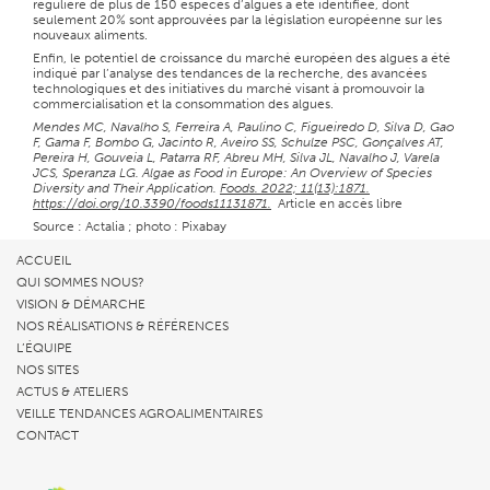
régulière de plus de 150 espèces d’algues a été identifiée, dont
seulement 20% sont approuvées par la législation européenne sur les
nouveaux aliments.
Enfin, le potentiel de croissance du marché européen des algues a été
indiqué par l’analyse des tendances de la recherche, des avancées
technologiques et des initiatives du marché visant à promouvoir la
commercialisation et la consommation des algues.
Mendes MC, Navalho S, Ferreira A, Paulino C, Figueiredo D, Silva D, Gao
F, Gama F, Bombo G, Jacinto R, Aveiro SS, Schulze PSC, Gonçalves AT,
Pereira H, Gouveia L, Patarra RF, Abreu MH, Silva JL, Navalho J, Varela
JCS, Speranza LG. Algae as Food in Europe: An Overview of Species
Diversity and Their Application.
Foods. 2022; 11(13):1871.
https://doi.org/10.3390/foods11131871.
Article en accès libre
Source : Actalia ; photo : Pixabay
ACCUEIL
QUI SOMMES NOUS?
VISION & DÉMARCHE
NOS RÉALISATIONS & RÉFÉRENCES
L’ÉQUIPE
NOS SITES
ACTUS & ATELIERS
VEILLE TENDANCES AGROALIMENTAIRES
CONTACT