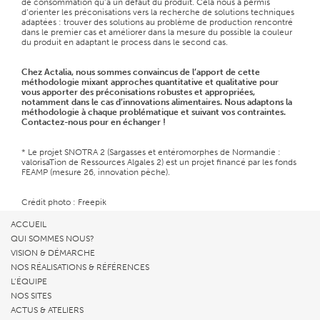
de consommation qu’à un défaut du produit. Cela nous a permis
d’orienter les préconisations vers la recherche de solutions techniques
adaptées : trouver des solutions au problème de production rencontré
dans le premier cas et améliorer dans la mesure du possible la couleur
du produit en adaptant le process dans le second cas.
Chez Actalia, nous sommes convaincus de l’apport de cette
méthodologie mixant approches quantitative et qualitative pour
vous apporter des préconisations robustes et appropriées,
notamment dans le cas d’innovations alimentaires. Nous adaptons la
méthodologie à chaque problématique et suivant vos contraintes.
Contactez-nous pour en échanger !
* Le projet SNOTRA 2 (Sargasses et entéromorphes de Normandie :
valorisaTion de Ressources Algales 2) est un projet financé par les fonds
FEAMP (mesure 26, innovation pêche).
Crédit photo : Freepik
ACCUEIL
QUI SOMMES NOUS?
VISION & DÉMARCHE
NOS RÉALISATIONS & RÉFÉRENCES
L’ÉQUIPE
NOS SITES
ACTUS & ATELIERS