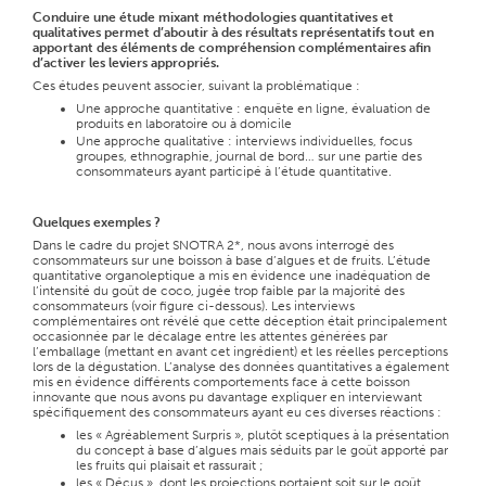
Conduire une étude mixant méthodologies quantitatives et
qualitatives permet d’aboutir à des résultats représentatifs tout en
apportant des éléments de compréhension complémentaires afin
d’activer les leviers appropriés.
Ces études peuvent associer, suivant la problématique :
Une approche quantitative : enquête en ligne, évaluation de
produits en laboratoire ou à domicile
Une approche qualitative : interviews individuelles, focus
groupes, ethnographie, journal de bord… sur une partie des
consommateurs ayant participé à l’étude quantitative.
Quelques exemples ?
Dans le cadre du projet SNOTRA 2*, nous avons interrogé des
consommateurs sur une boisson à base d’algues et de fruits. L’étude
quantitative organoleptique a mis en évidence une inadéquation de
l’intensité du goût de coco, jugée trop faible par la majorité des
consommateurs (voir figure ci-dessous). Les interviews
complémentaires ont révélé que cette déception était principalement
occasionnée par le décalage entre les attentes générées par
l’emballage (mettant en avant cet ingrédient) et les réelles perceptions
lors de la dégustation. L’analyse des données quantitatives a également
mis en évidence différents comportements face à cette boisson
innovante que nous avons pu davantage expliquer en interviewant
spécifiquement des consommateurs ayant eu ces diverses réactions :
les « Agréablement Surpris », plutôt sceptiques à la présentation
du concept à base d’algues mais séduits par le goût apporté par
les fruits qui plaisait et rassurait ;
les « Déçus », dont les projections portaient soit sur le goût