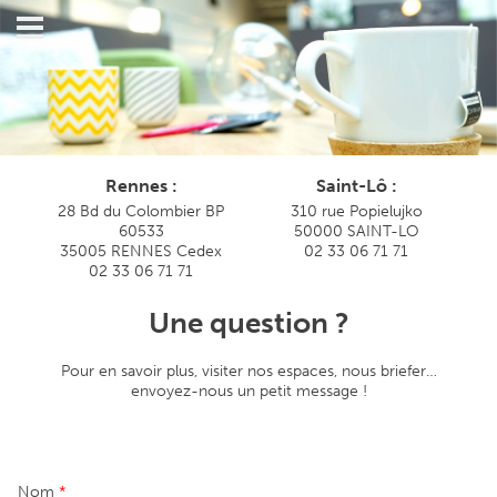
Rennes :
Saint-Lô :
28 Bd du Colombier BP
310 rue Popielujko
60533
50000 SAINT-LO
35005 RENNES Cedex
02 33 06 71 71
02 33 06 71 71
Une question ?
Pour en savoir plus, visiter nos espaces, nous briefer…
envoyez-nous un petit message !
Nom
*