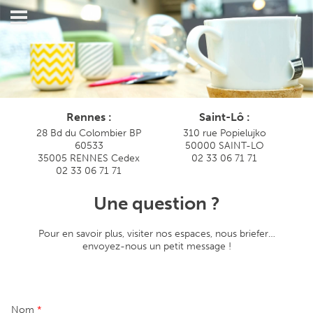
Rennes :
Saint-Lô :
28 Bd du Colombier BP
310 rue Popielujko
60533
50000 SAINT-LO
35005 RENNES Cedex
02 33 06 71 71
02 33 06 71 71
Une question ?
Pour en savoir plus, visiter nos espaces, nous briefer…
envoyez-nous un petit message !
Nom
*